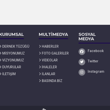
KURUMSAL
MULTİMEDYA
SOSYAL
MEDYA
DERNEK TÜZÜĞÜ
HABERLER
Facebook
Facebook
MİSYONUMUZ
FOTO GALERİLER
VİZYONUMUZ
VİDEOLAR
Twitter
Twitter
DUYURULAR
İHALELER
Instagram
Instagram
İLETİŞİM
İLANLAR
BASINDA BİZ