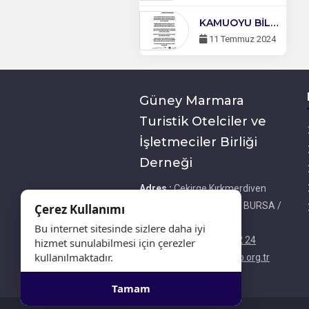
KAMUOYU BİLDİRİSİ
11 Temmuz 2024
Güney Marmara
Turistik Otelciler ve
İşletmeciler Birliği
Derneği
Adres :
Çekirge Kırkmerdiven
Sok. No:1/1 Osmangazi BURSA /
Çerez Kullanımı
TÜRKİYE
Bu internet sitesinde sizlere daha iyi
Telefon :
+0 224 233 62 24
hizmet sunulabilmesi için çerezler
kullanılmaktadır.
E-Posta :
info@gumtob.org.tr
Tamam