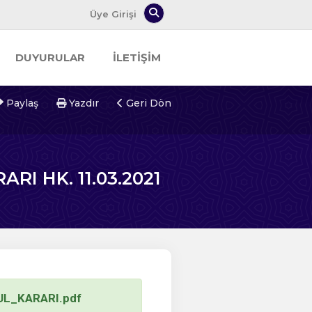
Arama Yap
Üye Girişi
DUYURULAR
İLETİŞİM
Paylaş
Yazdır
Geri Dön
I HK. 11.03.2021
L_KARARI.pdf