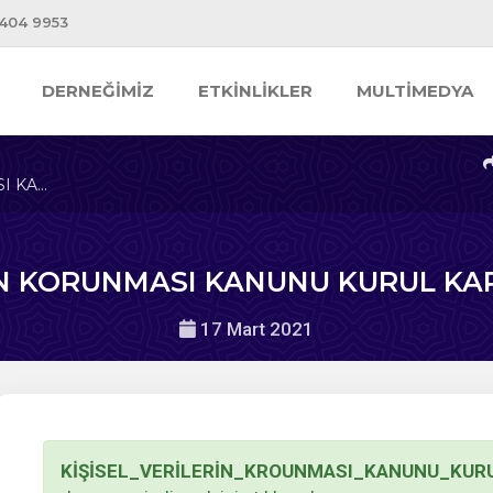
 404 9953
DERNEĞİMİZ
ETKİNLİKLER
MULTİMEDYA
 KA...
İN KORUNMASI KANUNU KURUL KARAR
17 Mart 2021
KİŞİSEL_VERİLERİN_KROUNMASI_KANUNU_KURU