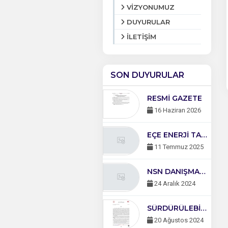
VİZYONUMUZ
DUYURULAR
İLETİŞİM
SON DUYURULAR
RESMİ GAZETE
16 Haziran 2026
EÇE ENERJİ TANITIM YAZISI HK.
11 Temmuz 2025
NSN DANIŞMANLIK ÖZEL FİYATLAR HK.
24 Aralık 2024
SÜRDÜRÜLEBİLİR TURİZM BELGESİ DENETİMLERİ HK. BAKANLIK GENELGESİ
20 Ağustos 2024